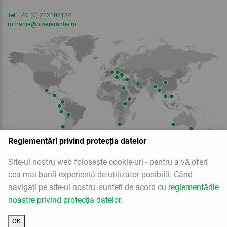
Tel. +40 (0) 212102124
romania
@bio-garantie.
ro
Reglementări privind protecția datelor
Site-ul nostru web folosește cookie-uri - pentru a vă oferi
cea mai bună experiență de utilizator posibilă. Când
Membru al
navigați pe site-ul nostru, sunteți de acord cu
reglementările
noastre privind protecția datelor
.
OK