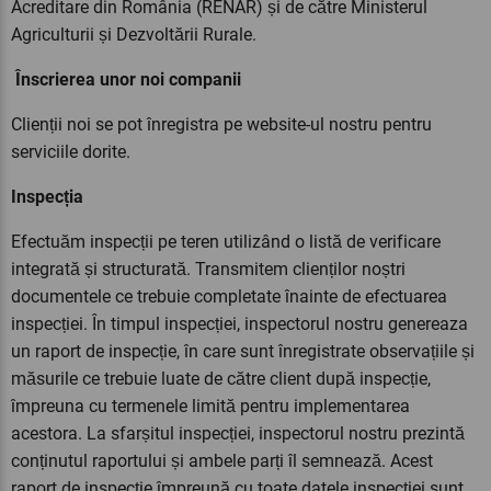
Acreditare din România (RENAR) și de către Ministerul
Agriculturii și Dezvoltării Rurale.
Înscrierea unor noi companii
Clienții noi se pot înregistra pe website-ul nostru pentru
serviciile dorite.
Inspecția
Efectuăm inspecții pe teren utilizând o listă de verificare
integrată și structurată. Transmitem clienților noștri
documentele ce trebuie completate înainte de efectuarea
inspecției. În timpul inspecției, inspectorul nostru genereaza
un raport de inspecție, în care sunt înregistrate observațiile și
măsurile ce trebuie luate de către client după inspecție,
împreuna cu termenele limită pentru implementarea
acestora. La sfarșitul inspecției, inspectorul nostru prezintă
conținutul raportului și ambele parți îl semnează. Acest
raport de inspecție împreună cu toate datele inspecției sunt