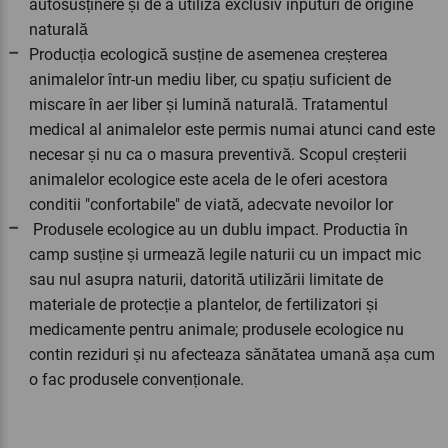
autosusținere și de a utiliza exclusiv inputuri de origine
naturală
Producția ecologică susține de asemenea creșterea
animalelor într-un mediu liber, cu spațiu suficient de
miscare în aer liber și lumină naturală. Tratamentul
medical al animalelor este permis numai atunci cand este
necesar și nu ca o masura preventivă. Scopul creșterii
animalelor ecologice este acela de le oferi acestora
conditii "confortabile" de viată, adecvate nevoilor lor
Produsele ecologice au un dublu impact. Productia în
camp susține și urmează legile naturii cu un impact mic
sau nul asupra naturii, datorită utilizării limitate de
materiale de protecție a plantelor, de fertilizatori și
medicamente pentru animale; produsele ecologice nu
contin reziduri și nu afecteaza sănătatea umană așa cum
o fac produsele convenționale.