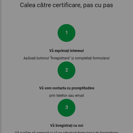
Calea către certificare, pas cu pas
1
Vă exprimați interesul
Apăsați butonul “Înregistrare” și completați formularul
2
Vă vom contacta cu promptitudine
prin telefon sau email
3
Vă înregistrați cu noi
Vă rugăm să semnați și să ne returnați formularul de înregistrare