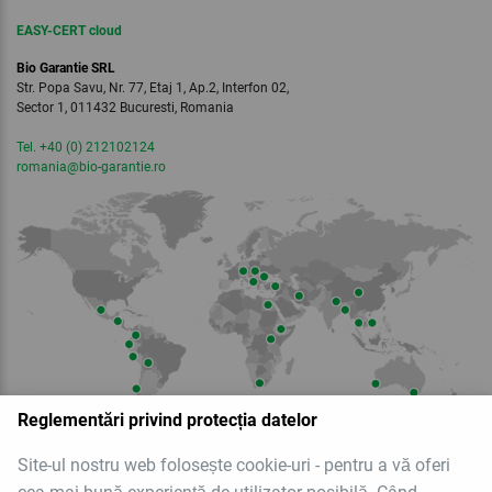
EASY-CERT cloud
Bio Garantie SRL
Str. Popa Savu, Nr. 77, Etaj 1, Ap.2, Interfon 02,
Sector 1, 011432 Bucuresti, Romania
Tel. +40 (0) 212102124
romania
@bio-garantie.
ro
Reglementări privind protecția datelor
Site-ul nostru web folosește cookie-uri - pentru a vă oferi