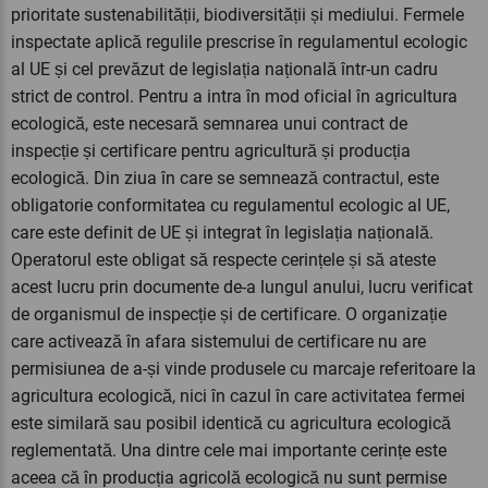
prioritate sustenabilității, biodiversității și mediului. Fermele
inspectate aplică regulile prescrise în regulamentul ecologic
al UE și cel prevăzut de legislația națională într-un cadru
strict de control. Pentru a intra în mod oficial în agricultura
ecologică, este necesară semnarea unui contract de
inspecție și certificare pentru agricultură și producția
ecologică. Din ziua în care se semnează contractul, este
obligatorie conformitatea cu regulamentul ecologic al UE,
care este definit de UE și integrat în legislația națională.
Operatorul este obligat să respecte cerințele și să ateste
acest lucru prin documente de-a lungul anului, lucru verificat
de organismul de inspecție și de certificare. O organizație
care activează în afara sistemului de certificare nu are
permisiunea de a-și vinde produsele cu marcaje referitoare la
agricultura ecologică, nici în cazul în care activitatea fermei
este similară sau posibil identică cu agricultura ecologică
reglementată. Una dintre cele mai importante cerințe este
aceea că în producția agricolă ecologică nu sunt permise